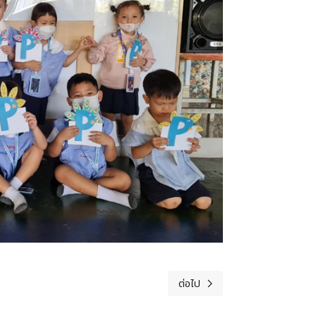
ต่อไป
เนื้อหาถัดไป: ครบรอบ 25 ปี "ภู่ข