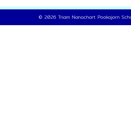
© 2026 Triam Nanachart Pookajorn Sch